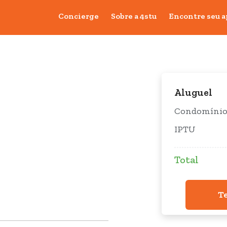
Concierge
Sobre a 4stu
Encontre seu a
Aluguel
Condomíni
IPTU
Total
T