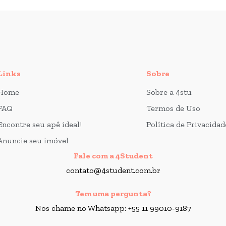
Links
Sobre
Home
Sobre a 4stu
FAQ
Termos de Uso
Encontre seu apê ideal!
Política de Privacidad
Anuncie seu imóvel
Fale com a 4Student
contato@4student.com.br
Tem uma pergunta?
Nos chame no Whatsapp: +55 11 99010-9187