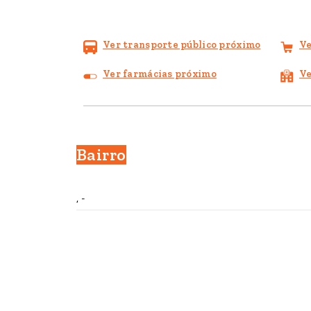
Ver transporte público próximo
Ve
Ver farmácias próximo
Ve
Bairro
, -