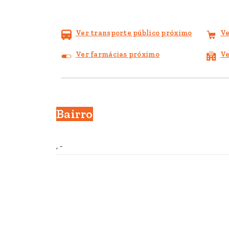
Ver transporte público próximo
Ve
Ver farmácias próximo
Ve
Bairro
, -