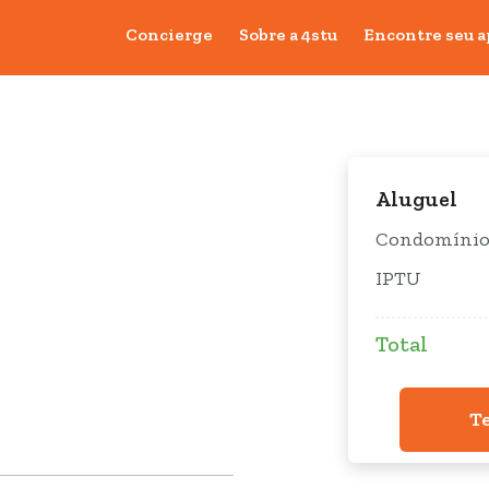
Concierge
Sobre a 4stu
Encontre seu a
Aluguel
Condomíni
IPTU
Total
T