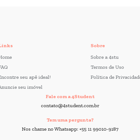
Links
Sobre
Home
Sobre a 4stu
FAQ
Termos de Uso
Encontre seu apê ideal!
Política de Privacidad
Anuncie seu imóvel
Fale com a 4Student
contato@4student.com.br
Tem uma pergunta?
Nos chame no Whatsapp: +55 11 99010-9187