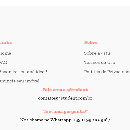
Links
Sobre
Home
Sobre a 4stu
FAQ
Termos de Uso
Encontre seu apê ideal!
Política de Privacidad
Anuncie seu imóvel
Fale com a 4Student
contato@4student.com.br
Tem uma pergunta?
Nos chame no Whatsapp: +55 11 99010-9187