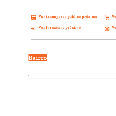
Ver transporte público próximo
Ve
Ver farmácias próximo
Ve
Bairro
, -