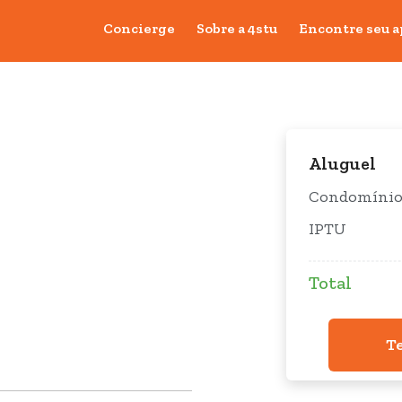
Concierge
Sobre a 4stu
Encontre seu a
Aluguel
Condomíni
IPTU
Total
T